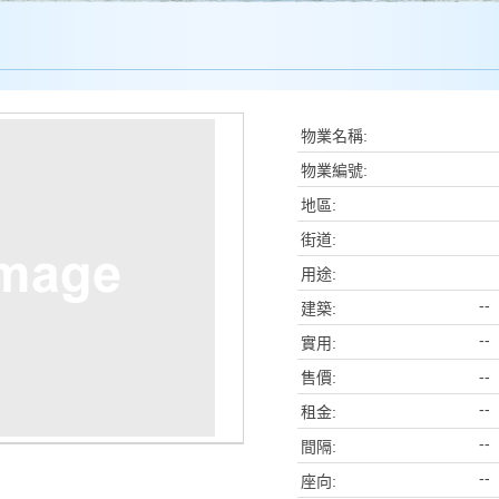
物業名稱:
物業編號:
地區:
街道:
用途:
--
建築:
--
實用:
-
售價:
--
租金:
--
間隔:
--
座向: