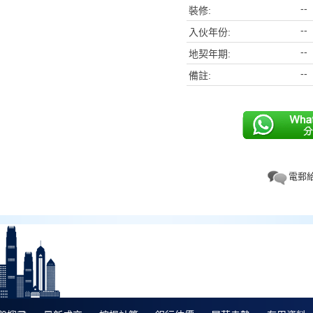
--
裝修:
--
入伙年份:
--
地契年期:
--
備註:
電郵